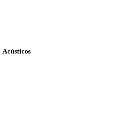
PINTAR DE COLORES
Acústicos
VAMOS A HABLAR