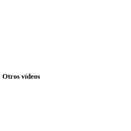
PIEDRAS Y CHARCOS - ANDRES SUÁREZ
COVER
Otros vídeos