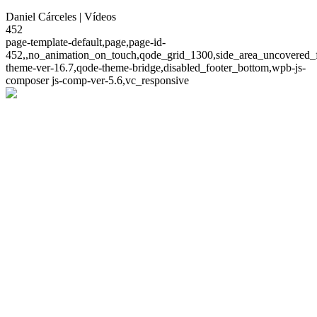
Daniel Cárceles | Vídeos
452
page-template-default,page,page-id-
452,,no_animation_on_touch,qode_grid_1300,side_area_uncovered_
theme-ver-16.7,qode-theme-bridge,disabled_footer_bottom,wpb-js-
composer js-comp-ver-5.6,vc_responsive
Vídeos